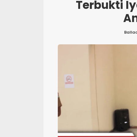
Terbukti I
A
Balla