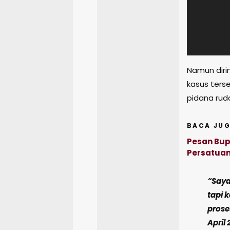
Namun diri
kasus ters
pidana rud
BACA JUG
Pesan Bupa
Persatuan
“Saya
tapi 
prose
April 