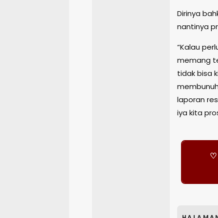
Dirinya ba
nantinya p
“Kalau perl
memang terb
tidak bisa k
membunuh 
laporan re
iya kita pr
♡ 
HALAMA