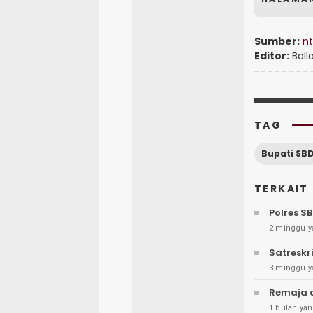
Sumber:
nt
Editor:
Ball
TAG
Bupati SB
TERKAIT
Polres S
2 minggu y
Satreskr
3 minggu y
Remaja d
1 bulan yan