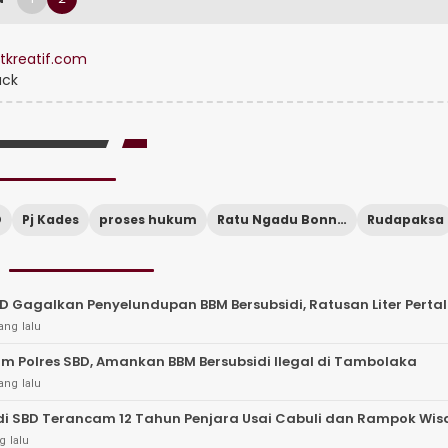
tkreatif.com
ack
D
Pj Kades
proses hukum
Ratu Ngadu Bonnu Wulla
Rudapaksa
BD Gagalkan Penyelundupan BBM Bersubsidi, Ratusan Liter Pertali
ang lalu
im Polres SBD, Amankan BBM Bersubsidi Ilegal di Tambolaka
ang lalu
i SBD Terancam 12 Tahun Penjara Usai Cabuli dan Rampok Wi
g lalu