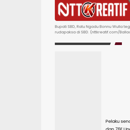
Bupati SBD, Ratu Ngadu Bonnu Wulla te
rudapaksa di SBD. (nttkreatif.com/Balla
Pelaku send
dan 76E Un