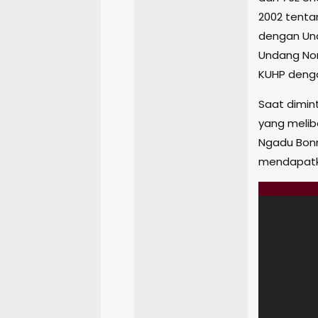
2002 tenta
dengan Un
Undang Nom
KUHP denga
Saat dimin
yang melib
Ngadu Bon
mendapatka