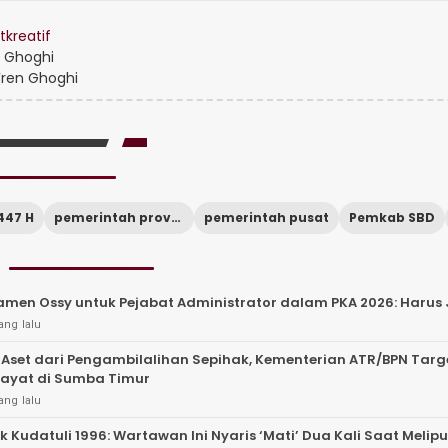
tkreatif
 Ghoghi
ren Ghoghi
447 H
pemerintah provinsi
pemerintah pusat
Pemkab SBD
men Ossy untuk Pejabat Administrator dalam PKA 2026: Harus 
ang lalu
 Aset dari Pengambilalihan Sepihak, Kementerian ATR/BPN Tar
layat di Sumba Timur
ang lalu
lik Kudatuli 1996: Wartawan Ini Nyaris ‘Mati’ Dua Kali Saat Meli