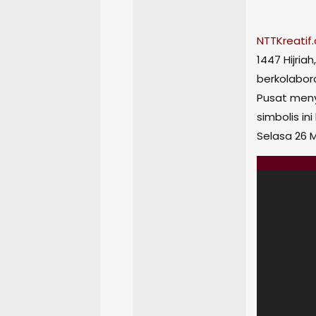
NTTKreatif
1447 Hijri
berkolabor
Pusat meny
simbolis i
Selasa 26 M