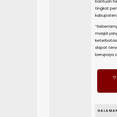
bantuan he
tingkat pem
kabupaten
“Sebenarny
masjid yan
keterbatas
dapat ters
berupaya a
♡ 
HALAMA