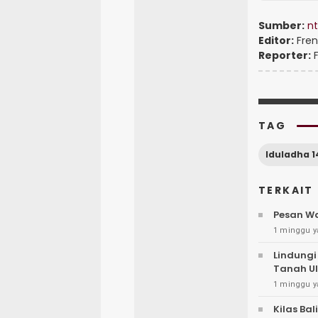
Sumber:
nt
Editor:
Fren
Reporter:
F
TAG
Iduladha 1
TERKAIT
Pesan Wa
1 minggu y
Lindungi
Tanah U
1 minggu y
Kilas Ba