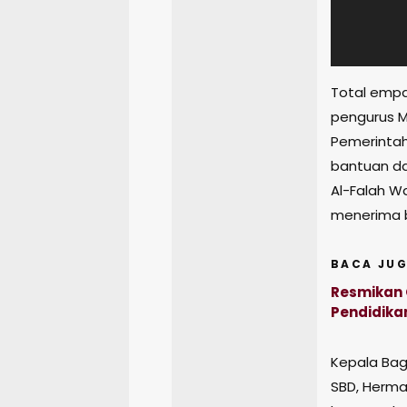
Total empat
pengurus M
Pemerintah
bantuan da
Al-Falah W
menerima b
BACA JUG
Resmikan 
Pendidika
Kepala Bag
SBD, Herm