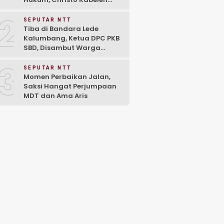
Bawa Ahli Waris Raih
2
Kemenangan di PN
SEPUTAR NTT
Larantuka
Tiba di Bandara Lede
Kalumbang, Ketua DPC PKB
SBD, Disambut Warga
Bersama Keluarga
3
SEPUTAR NTT
Momen Perbaikan Jalan,
Saksi Hangat Perjumpaan
MDT dan Ama Aris