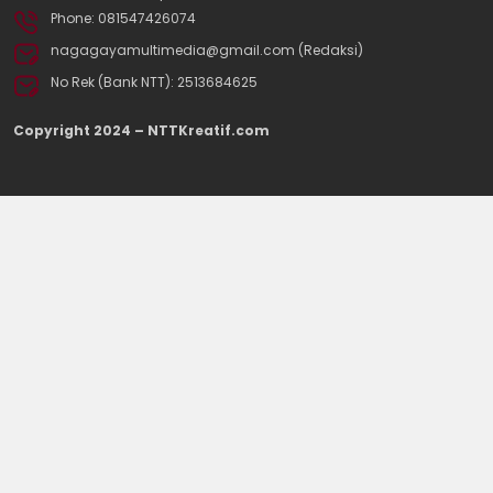
Phone: 081547426074
nagagayamultimedia@gmail.com (Redaksi)
No Rek (Bank NTT): 2513684625
Copyright 2024 – NTTKreatif.com