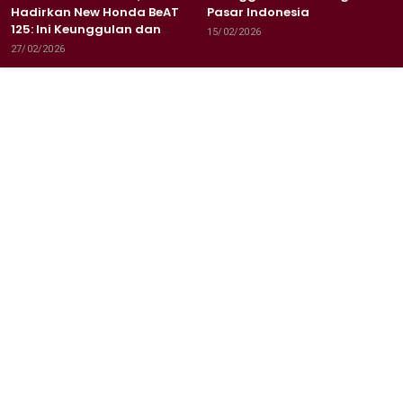
Hadirkan New Honda BeAT
Pasar Indonesia
125: Ini Keunggulan dan
15/02/2026
Harga Terbaru
27/02/2026