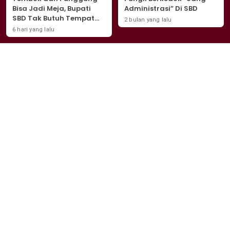
Bisa Jadi Meja, Bupati
Administrasi” Di SBD
SBD Tak Butuh Tempat
2 bulan yang lalu
Sempurna Untuk Jadi
6 hari yang lalu
Contoh