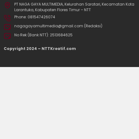
PT NAGA GAYA MULTIMEDIA, Kelurahan Sarotari, Kecamatan Kota
Larantuka, Kabupaten Flores Timur – NTT
Phone: 081547426074
nagagayamultimedia@gmail.com (Redaksi)
No Rek (Bank NTT): 2513684625
Copyright 2024 – NTTKreatif.com