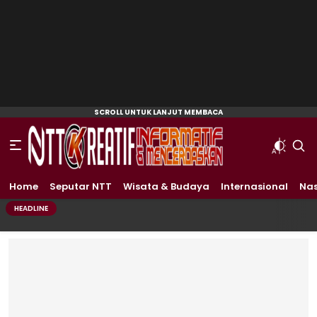
Home
Seputar NTT
Wisata & Budaya
Internasional
Nas
HEADLINE