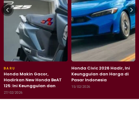
Honda Civic 2026 Hadir, Ini
BARU
Honda Makin Gacor,
Keunggulan dan Harga di
Hadirkan New Honda BeAT
Pasar Indonesia
125: Ini Keunggulan dan
15/02/2026
Harga Terbaru
27/02/2026