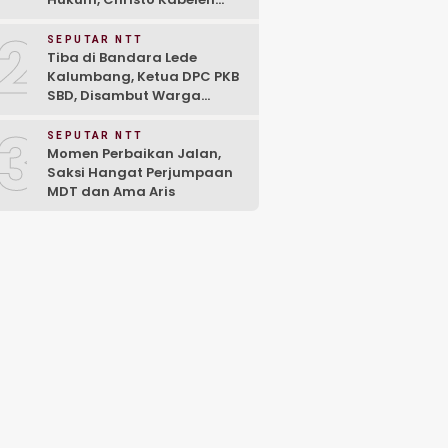
Bawa Ahli Waris Raih
2
Kemenangan di PN
SEPUTAR NTT
Larantuka
Tiba di Bandara Lede
Kalumbang, Ketua DPC PKB
SBD, Disambut Warga
Bersama Keluarga
3
SEPUTAR NTT
Momen Perbaikan Jalan,
Saksi Hangat Perjumpaan
MDT dan Ama Aris