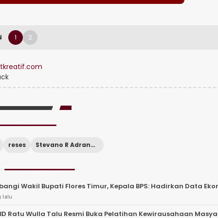
1
2
N
tkreatif.com
ack
reses
Stevano R Adranacus
angi Wakil Bupati Flores Timur, Kepala BPS: Hadirkan Data Ek
 lalu
BD Ratu Wulla Talu Resmi Buka Pelatihan Kewirausahaan Masy