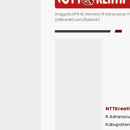
Anggota DPR RI, Stevano R Adranacus m
(nttkreatif.com/Ballack)
NTTKreati
R Adranacus
Kabupaten 