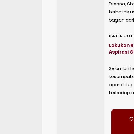
Di sana, S
terbatas u
bagian dari
BACA JUG
Lakukan Re
Aspirasi 
Sejumlah h
kesempatan
aparat kepo
terhadap m
♡ 