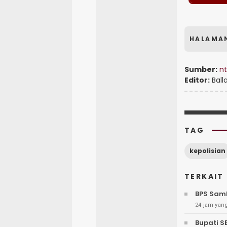
HALAMA
Sumber:
nt
Editor:
Ball
TAG
kepolisian
TERKAIT
BPS Samb
24 jam yang
Bupati S