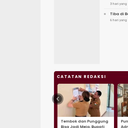
3 hari yang 
Tiba di 
6 hari yang 
CATATAN REDAKSI
Tembok dan Punggung
Pun
Bisa Jadi Meja, Bupati
Adm