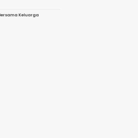
 Bersama Keluarga
 Data Nasabah
 Kepercayaan