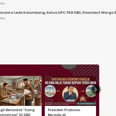
lalu
Bandara Lede Kalumbang, Ketua DPC PKB SBD, Disambut Warga
lalu
gli Berkedok “Uang
Presiden Prabowo
Ketika
inistrasi” Di SBD
Berada di
Bocor,