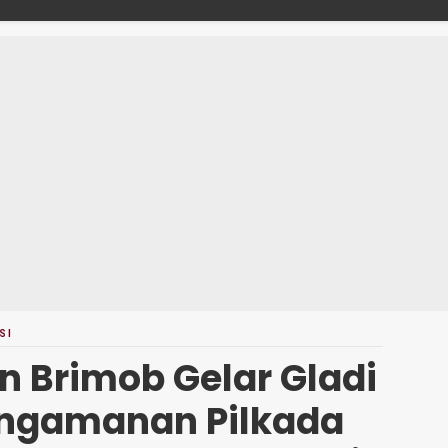
">
SI
n Brimob Gelar Gladi
ngamanan Pilkada