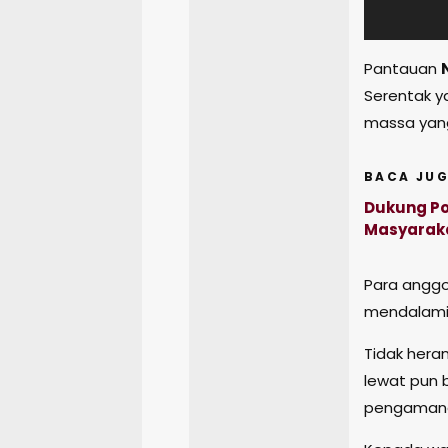
Pantauan
Serentak y
massa yang
BACA JUG
Dukung Po
Masyarak
Para anggo
mendalami 
Tidak her
lewat pun 
pengamana