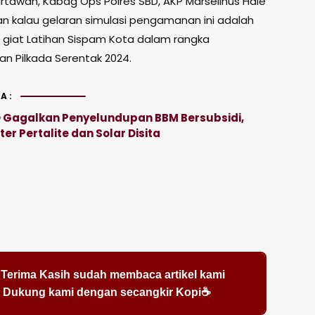
tawan, Kabag Ops Polres SBD, AKP Marselinus Hale
 kalau gelaran simulasi pengamanan ini adalah
i giat Latihan Sispam Kota dalam rangka
 Pilkada Serentak 2024.
A:
D Gagalkan Penyelundupan BBM Bersubsidi,
ter Pertalite dan Solar Disita
Terima Kasih sudah membaca artikel kami
Dukung kami dengan secangkir Kopi☕