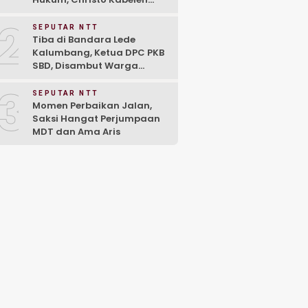
Bawa Ahli Waris Raih
2
Kemenangan di PN
SEPUTAR NTT
Larantuka
Tiba di Bandara Lede
Kalumbang, Ketua DPC PKB
SBD, Disambut Warga
Bersama Keluarga
3
SEPUTAR NTT
Momen Perbaikan Jalan,
Saksi Hangat Perjumpaan
MDT dan Ama Aris