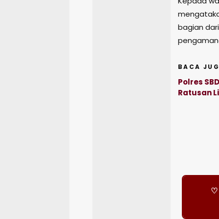
Kepada war
mengatakan
bagian dar
pengamanan
BACA JUG
Polres SB
Ratusan Li
♡ 