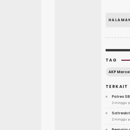
HALAMA
TAG
TERKAIT
Polres S
2 minggu y
Satreskr
2 minggu y
Remaja d