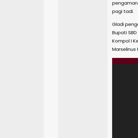
pengamanan
pagi tadi.
Gladi peng
Bupati SBD
Kompol I K
Marselinus 