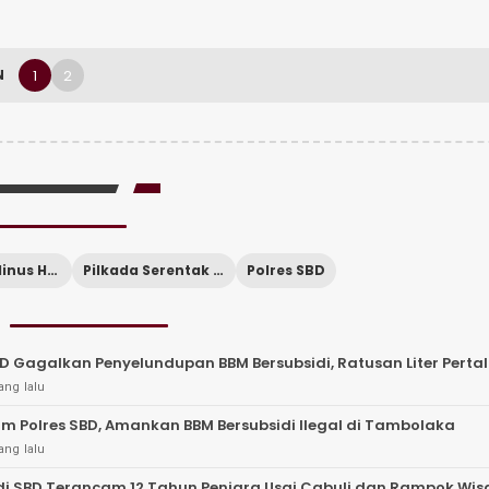
1
2
N
AKP Marcelinus Hale
Pilkada Serentak 2024
Polres SBD
BD Gagalkan Penyelundupan BBM Bersubsidi, Ratusan Liter Pertali
ang lalu
im Polres SBD, Amankan BBM Bersubsidi Ilegal di Tambolaka
ang lalu
i SBD Terancam 12 Tahun Penjara Usai Cabuli dan Rampok Wi